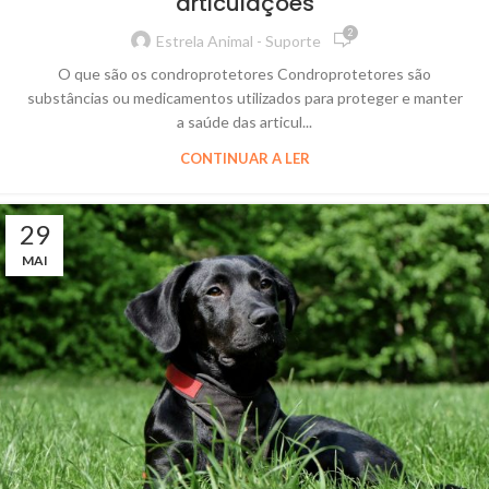
articulações
2
Estrela Animal - Suporte
O que são os condroprotetores Condroprotetores são
substâncias ou medicamentos utilizados para proteger e manter
a saúde das articul...
CONTINUAR A LER
29
MAI