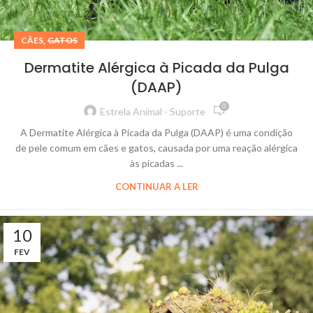
,
CÃES
GATOS
Dermatite Alérgica à Picada da Pulga
(DAAP)
0
Estrela Animal - Suporte
A Dermatite Alérgica à Picada da Pulga (DAAP) é uma condição
de pele comum em cães e gatos, causada por uma reação alérgica
às picadas ...
CONTINUAR A LER
10
FEV