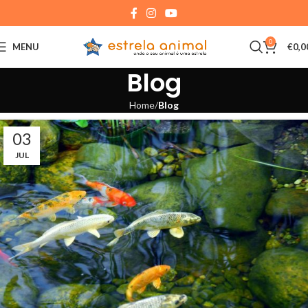
0
MENU
€
0,0
Blog
Home
Blog
03
JUL