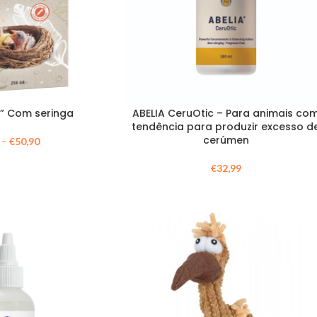
” Com seringa
ABELIA CeruOtic – Para animais co
tendência para produzir excesso d
cerúmen
–
€
50,90
€
32,99