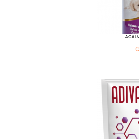
ACAL
€