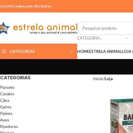
ince 2011 makes pets life better.
CATEGORIA...
CATEGORIAS
HOME
ESTRELA ANIMAL
LOJA 
CATEGORIAS
Início
Loja
Passeio
Cavalos
Cães
Gatos
Peixes
Aves
Roedores
Répteis