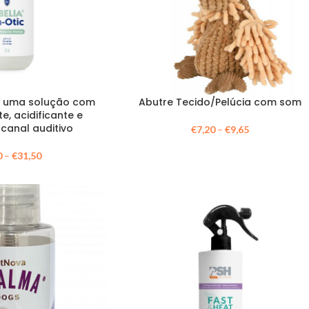
 é uma solução com
Abutre Tecido/Pelúcia com som
, acidificante e
canal auditivo
€
7,20
–
€
9,65
0
–
€
31,50