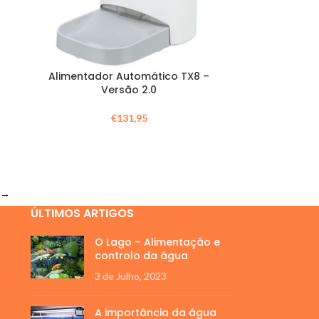
Alimentador Automático TX8 –
Versão 2.0
€
131,95
→
ÚLTIMOS ARTIGOS
O Lago – Alimentação e
controlo da água
3 de Julho, 2023
A importância da água