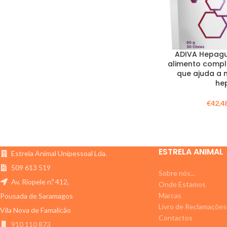
ADIVA Hepag
alimento compl
que ajuda a 
he
€
42,4
ESTRELA ANIMAL
Estrela Animal Unipessoal Lda.
509 613 519
Sobre nós...
Av. Riopele n.º 412,
Onde Estamos
Marcas
Pousada de Saramagos
Livro de Reclamações
Vila Nova de Famalicão
Contactos
910 110 873