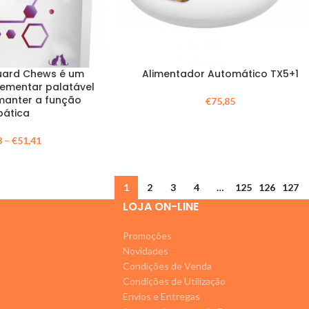
uard Chews é um
Alimentador Automático TX5+1
ementar palatável
manter a função
€
75,85
pática
8
–
€
51,41
1
2
3
4
…
125
126
127
LOJA ON-LINE
Promoções
Novidades
Condições de Venda
Condições de Utilização
Envios e Entregas