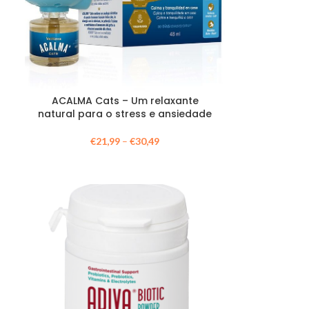
ACALMA Cats – Um relaxante
natural para o stress e ansiedade
€
21,99
–
€
30,49