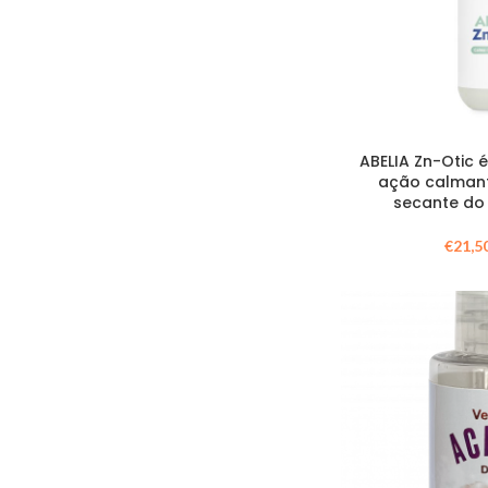
ABELIA Zn-Otic
ação calmante
secante do 
€
21,5