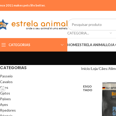
ince 2011 makes pets life better.
CATEGORIA...
CATEGORIAS
HOME
ESTRELA ANIMAL
LOJA 
CATEGORIAS
Início
Loja
Cães
Alim
Passeio
Cavalos
ESGO
Cães
TADO
Gatos
Peixes
Aves
Roedores
Répteis