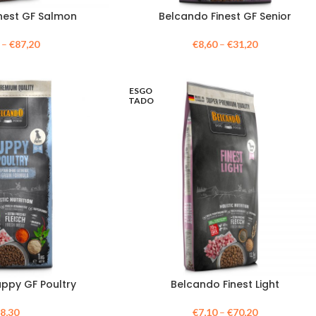
nest GF Salmon
Belcando Finest GF Senior
–
€
87,20
€
8,60
–
€
31,20
ESGO
TADO
ppy GF Poultry
Belcando Finest Light
€
8,30
€
7,10
–
€
70,20