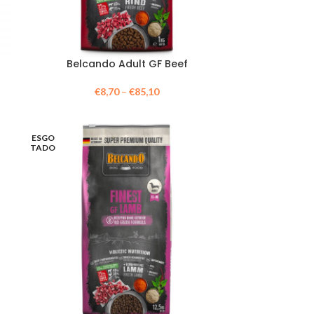
Belcando Adult GF Beef
€
8,70
–
€
85,10
ESGO
TADO