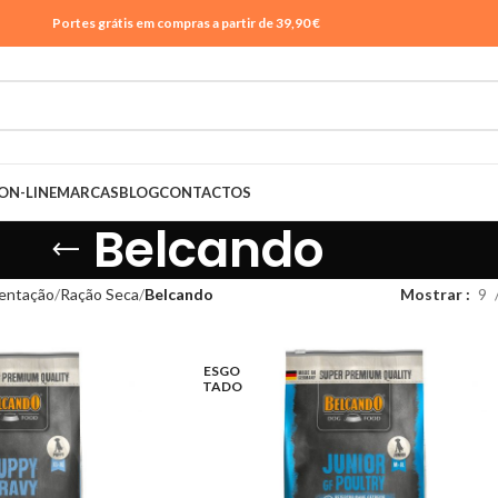
Portes grátis em compras a partir de 39,90 €
ON-LINE
MARCAS
BLOG
CONTACTOS
Belcando
entação
Ração Seca
Belcando
Mostrar
9
ESGO
TADO