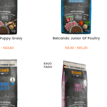
 Puppy Gravy
Belcando Junior GF Poultry
–
€
63,60
€
8,30
–
€
81,20
ESGO
TADO