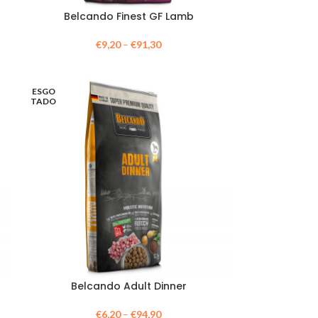
Belcando Finest GF Lamb
€
9,20
–
€
91,30
ESGO
TADO
Belcando Adult Dinner
€
6,20
–
€
94,90