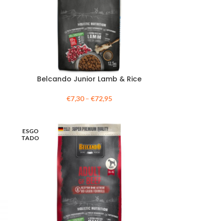
Belcando Junior Lamb & Rice
€
7,30
–
€
72,95
ESGO
TADO