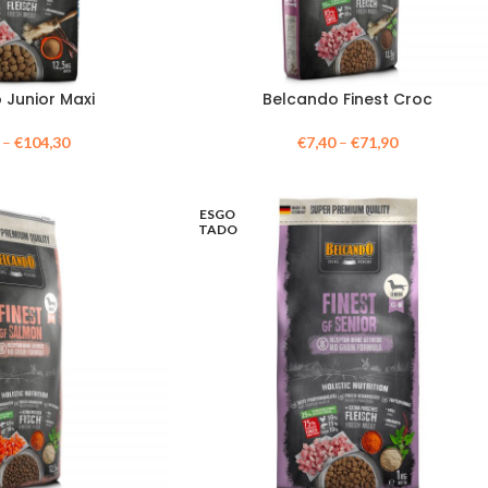
 Junior Maxi
Belcando Finest Croc
–
€
104,30
€
7,40
–
€
71,90
ESGO
TADO