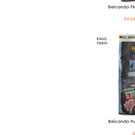
Belcando Fi
€
9,10
ESGO
TADO
Belcando Pu