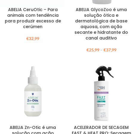
ABELIA CeruOtic – Para
ABELIA GlycoZoo é uma
animais com tendência
solução ótica e
para produzir excesso de
dermatológica de base
cerúmen
aquosa, com ação
secante e hidratante do
canal auditivo
€
32,99
€
25,99
–
€
37,99
ABELIA Zn-Otic é uma
ACELERADOR DE SECAGEM
solução com ação
FAST & HEAT PRO: Secagem