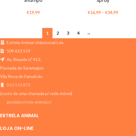
Shampo
Spray
€
19,99
€
16,99
–
€
34,99
1
2
3
4
→
Estrela Animal Unipessoal Lda.
509 613 519
Av. Riopele n.º 412,
Pousada de Saramagos
Vila Nova de Famalicão
910 110 873
(custo de uma chamada p/ rede móvel)
geral@estrela-animal.pt
ESTRELA ANIMAL
LOJA ON-LINE