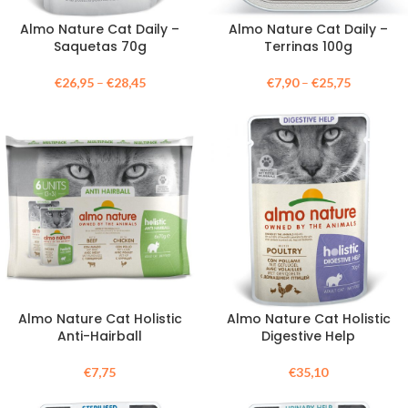
Almo Nature Cat Daily –
Almo Nature Cat Daily –
Saquetas 70g
Terrinas 100g
€
26,95
–
€
28,45
€
7,90
–
€
25,75
Almo Nature Cat Holistic
Almo Nature Cat Holistic
Anti-Hairball
Digestive Help
€
7,75
€
35,10