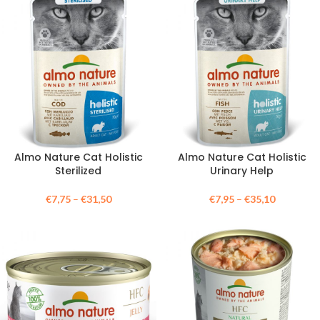
Almo Nature Cat Holistic
Almo Nature Cat Holistic
Sterilized
Urinary Help
€
7,75
–
€
31,50
€
7,95
–
€
35,10