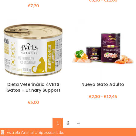
€
7,70
Dieta Veterinária 4VETS
Nuevo Gato Adulto
Gatos – Urinary Support
€
2,30
–
€
12,45
€
5,00
1
2
→
Estrela Animal Unipessoal Lda.