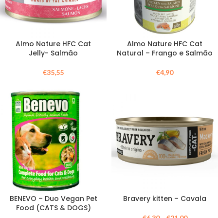
Almo Nature HFC Cat
Almo Nature HFC Cat
Jelly- Salmão
Natural – Frango e Salmão
€
35,55
€
4,90
BENEVO – Duo Vegan Pet
Bravery kitten – Cavala
Food (CATS & DOGS)
€
6,30
–
€
21,00