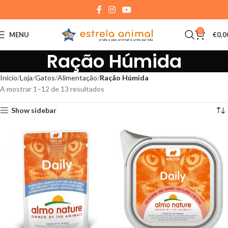
0
MENU
€
0,0
Ração Húmida
Início
Loja
Gatos
Alimentação
Ração Húmida
A mostrar 1–12 de 13 resultados
Show sidebar