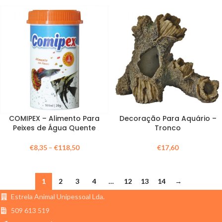
COMIPEX – Alimento Para
Decoração Para Aquário –
Peixes de Água Quente
Tronco
€
8,35
–
€
118,50
€
17,60
1
2
3
4
…
12
13
14
→
Estrela Animal Unipessoal Lda.
509 613 519