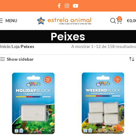
0
MENU
€
0,0
Peixes
Início
Loja
Peixes
A mostrar 1–12 de 158 resultados
Show sidebar