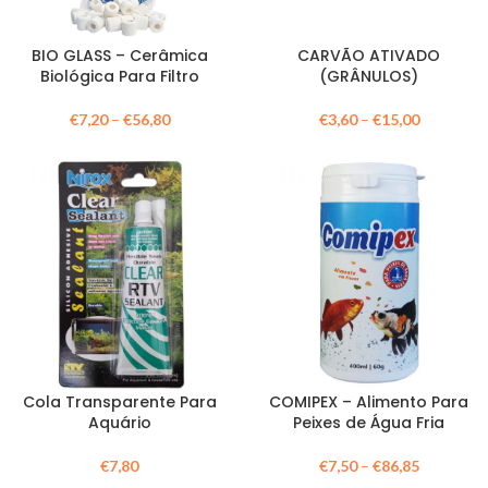
BIO GLASS – Cerâmica
CARVÃO ATIVADO
Biológica Para Filtro
(GRÂNULOS)
€
7,20
–
€
56,80
€
3,60
–
€
15,00
Cola Transparente Para
COMIPEX – Alimento Para
Aquário
Peixes de Água Fria
€
7,80
€
7,50
–
€
86,85