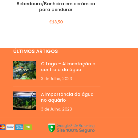
Bebedouro/Banheira em cerâmica
para pendurar
€
13,50
ÚLTIMOS ARTIGOS
O Lago – Alimentação e
controlo da água
3 de Julho, 2023
A importância da água
no aquário
3 de Julho, 2023