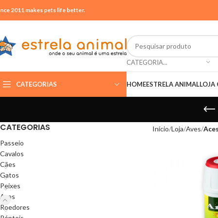
ince 2011 makes pets life better.
CATEGORIA...
CATEGORIAS
HOME
ESTRELA ANIMAL
LOJA 
CATEGORIAS
Início
Loja
Aves
Aces
Passeio
Cavalos
Cães
Gatos
Peixes
Aves
Roedores
Répteis