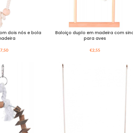
om dois nós e bola
Baloiço duplo em madeira com sin
madeira
para aves
€
7,50
€
2,55