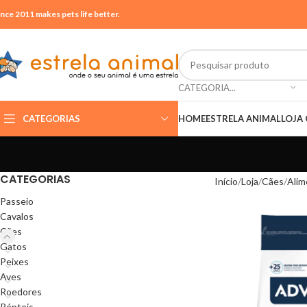
ince 2011 makes pets life better.
CATEGORIA...
CATEGORIAS
HOME
ESTRELA ANIMAL
LOJA 
CATEGORIAS
Início
Loja
Cães
Alim
Passeio
Cavalos
Cães
Gatos
Peixes
Aves
Roedores
Répteis