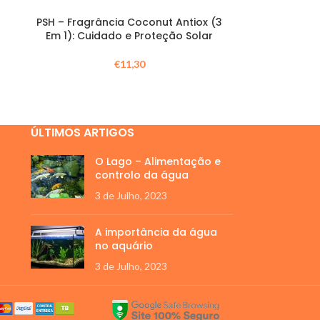
PSH – Fragrância Coconut Antiox (3
Em 1): Cuidado e Proteção Solar
€
11,30
ÚLTIMOS ARTIGOS
O Lago – Alimentação e
controlo da água
3 de Julho, 2023
A importância da água
no aquário
3 de Julho, 2023