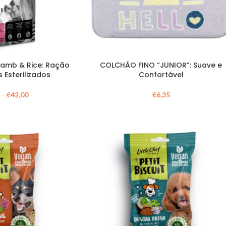
Lamb & Rice: Ração
COLCHÃO FINO “JUNIOR”: Suave e
 Esterilizados
Confortável
–
€
42,00
€
6,35