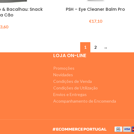
o & Bacalhau: Snack
PSH – Eye Cleaner Balm Pro
ra Cão
€
17,10
€
3,60
1
2
→
LOJA ON-LINE
Promoções
Novidades
Condições de Venda
Condições de Utilização
Envios e Entregas
Acompanhamento de Encomenda