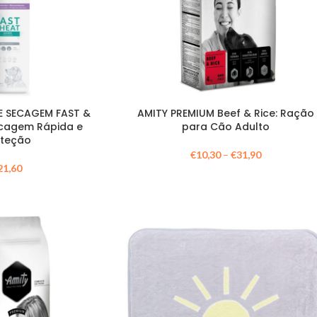
E SECAGEM FAST &
AMITY PREMIUM Beef & Rice: Ração
ecagem Rápida e
para Cão Adulto
oteção
€
10,30
–
€
31,90
21,60