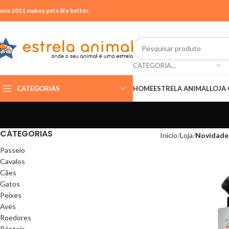
ince 2011 makes pets life better.
CATEGORIA...
CATEGORIAS
HOME
ESTRELA ANIMAL
LOJA 
CATEGORIAS
Início
Loja
Novidade
Passeio
Cavalos
Cães
Gatos
Peixes
Aves
Roedores
Répteis