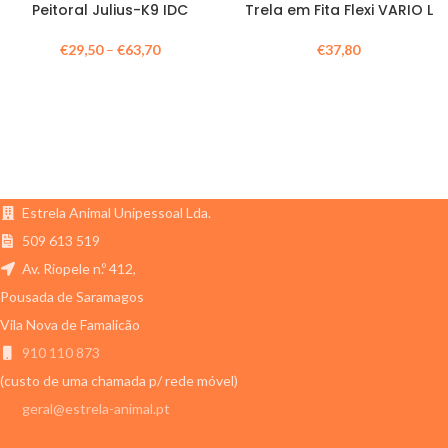
Peitoral Julius-K9 IDC
Trela em Fita Flexi VARIO L
€
29,50
–
€
63,70
€
37,80
Estrela Animal Unipessoal Lda.
509 613 519
Av. Riopele n.º 412,
Pousada de Saramagos
Vila Nova de Famalicão
910 110 873
(custo de uma chamada p/ rede móvel)
geral@estrela-animal.pt