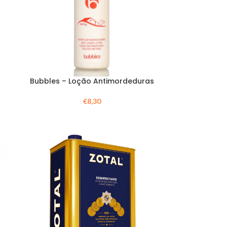
Bubbles – Loção Antimordeduras
€
8,30