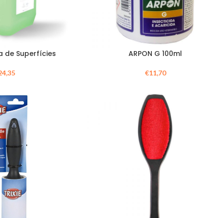
a de Superfícies
ARPON G 100ml
24,35
€
11,70