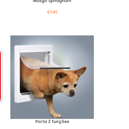
Musgo Sphagnum
€
7,45
Porta 2 funções