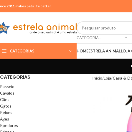
ince 2011 makes pets life better.
CATEGORIA...
CATEGORIAS
HOME
ESTRELA ANIMAL
LOJA 
CATEGORIAS
Início
Loja
Casa & D
Passeio
Cavalos
Cães
Gatos
Peixes
Aves
Roedores
Répteis