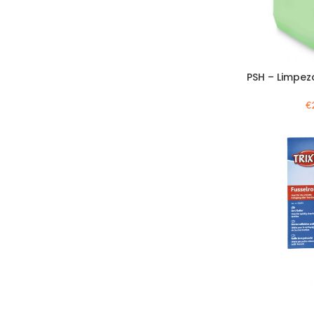
PSH – Limpez
€