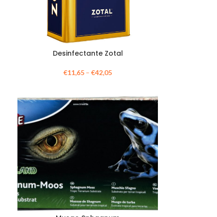
Desinfectante Zotal
€
11,65
–
€
42,05