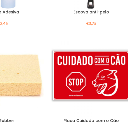
a Adesiva
Escova anti-pelo
€
2,45
€
3,75
 Rubber
Placa Cuidado com o Cão