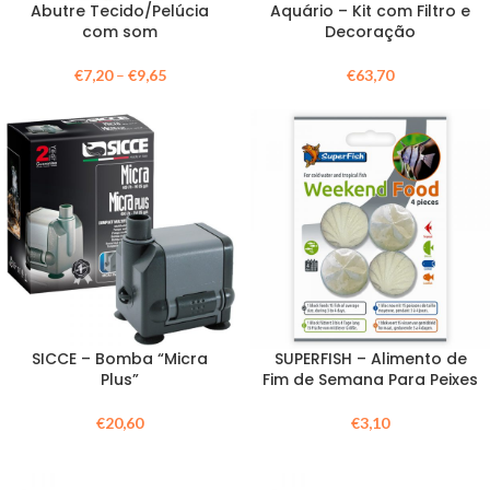
Abutre Tecido/Pelúcia
Aquário – Kit com Filtro e
com som
Decoração
€
7,20
–
€
9,65
€
63,70
SICCE – Bomba “Micra
SUPERFISH – Alimento de
Plus”
Fim de Semana Para Peixes
€
20,60
€
3,10