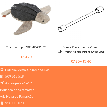
Tartaruga “BE NORDIC”
Veio Cerâmico Com
Chumaceiras Para SYNCRA
€
13,20
€
7,20
–
€
7,60
Estrela Animal Unipessoal Lda.
509 613 519
Av. Riopele n.º 412,
Pousada de Saramagos
Vila Nova de Famalicão
910 110 873