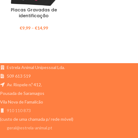
Placas Gravadas de
identificação
€
9,99
–
€
14,99
Estrela Animal Unipessoal Lda.
509 613 519
Av. Riopele n.º 412,
Pousada de Saramagos
Vila Nova de Famalicão
910 110 873
(custo de uma chamada p/ rede móvel)
geral@estrela-animal.pt