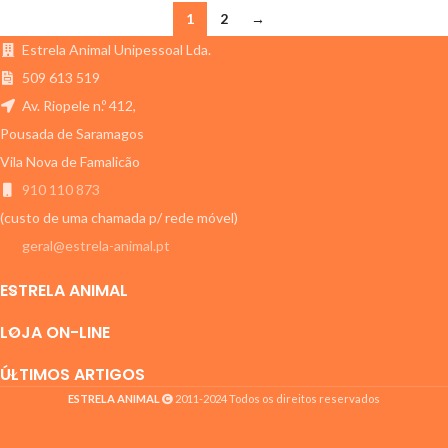
1
2
→
Estrela Animal Unipessoal Lda.
509 613 519
Av. Riopele n.º 412,
Pousada de Saramagos
Vila Nova de Famalicão
910 110 873
(custo de uma chamada p/ rede móvel)
geral@estrela-animal.pt
ESTRELA ANIMAL
LOJA ON-LINE
ÚLTIMOS ARTIGOS
ESTRELA ANIMAL
2011-2024 Todos os direitos reservados