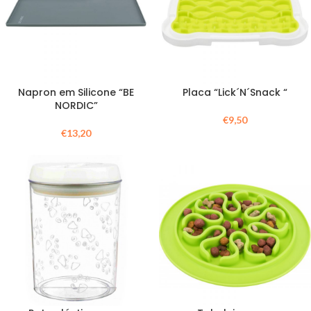
Napron em Silicone “BE
Placa “Lick´N´Snack “
NORDIC”
€
9,50
€
13,20