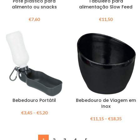
Pote plástico para
Tabuleiro para
alimento ou snacks
alimentação Slow Feed
€
7,60
€
11,50
Bebedouro Portátil
Bebedouro de Viagem em
Inox
€
3,45
–
€
5,20
€
11,15
–
€
18,35
1
2
3
4
5
→