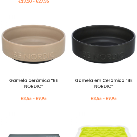
€
13,10
–
€
27,35
Gamela cerâmica “BE
Gamela em Cerâmica “BE
NORDIC”
NORDIC”
€
8,55
–
€
9,95
€
8,55
–
€
9,95