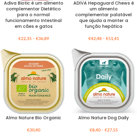
Adiva Biotic é um alimento
ADIVA Hepaguard Chews é
complementar Dietético
um alimento
para o normal
complementar palatável
funcionamento Intestinal
que ajuda a manter a
em cães e gatos
função hepática
€
22,35
–
€
36,89
€
42,48
–
€
51,41
Almo Nature Bio Organic
Almo Nature Dog Daily
€
30,40
€
8,40
–
€
27,55