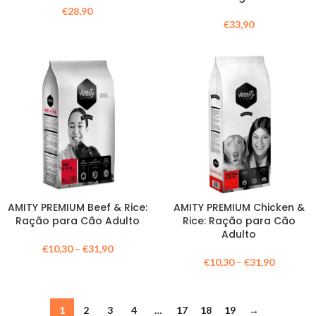
€
28,90
€
33,90
AMITY PREMIUM Beef & Rice:
AMITY PREMIUM Chicken &
Ração para Cão Adulto
Rice: Ração para Cão
Adulto
€
10,30
–
€
31,90
€
10,30
–
€
31,90
1
2
3
4
…
17
18
19
→