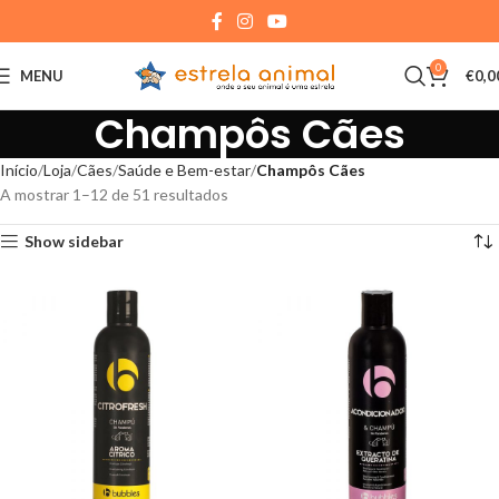
0
MENU
€
0,0
Champôs Cães
Início
Loja
Cães
Saúde e Bem-estar
Champôs Cães
A mostrar 1–12 de 51 resultados
Show sidebar