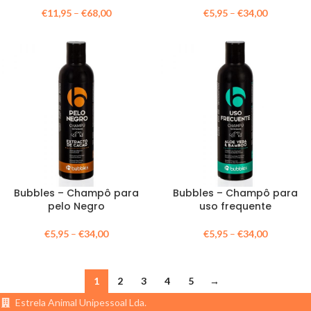
€
11,95
–
€
68,00
€
5,95
–
€
34,00
Bubbles – Champô para
Bubbles – Champô para
pelo Negro
uso frequente
€
5,95
–
€
34,00
€
5,95
–
€
34,00
1
2
3
4
5
→
Estrela Animal Unipessoal Lda.