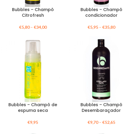
Bubbles – Champô
Bubbles – Champô
Citrofresh
condicionador
€
5,80
–
€
34,00
€
5,95
–
€
35,80
Bubbles – Champô de
Bubbles – Champô
espuma seca
Desembaraçador
€
9,95
€
9,70
–
€
52,65