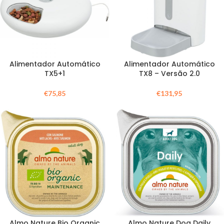
Alimentador Automático
Alimentador Automático
TX5+1
TX8 – Versão 2.0
€
75,85
€
131,95
Almo Nature Bio Organic
Almo Nature Dog Daily