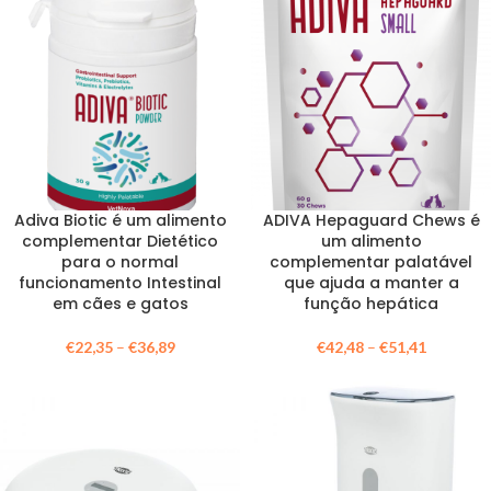
Adiva Biotic é um alimento
ADIVA Hepaguard Chews é
complementar Dietético
um alimento
para o normal
complementar palatável
funcionamento Intestinal
que ajuda a manter a
em cães e gatos
função hepática
€
22,35
–
€
36,89
€
42,48
–
€
51,41