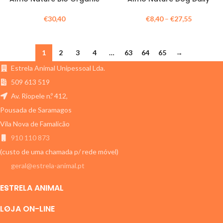
€
30,40
€
8,40
–
€
27,55
1
2
3
4
…
63
64
65
→
Estrela Animal Unipessoal Lda.
509 613 519
Av. Riopele n.º 412,
Pousada de Saramagos
Vila Nova de Famalicão
910 110 873
(custo de uma chamada p/ rede móvel)
geral@estrela-animal.pt
ESTRELA ANIMAL
LOJA ON-LINE