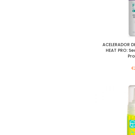
ACELERADOR D
HEAT PRO: S
Pr
€