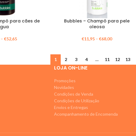
mpô para cães de
Bubbles – Champô para pele
Água
oleosa
–
€
52,65
€
11,95
–
€
68,00
1
2
3
4
…
11
12
13
LOJA ON-LINE
Promoções
Novidades
Condições de Venda
Condições de Utilização
Envios e Entregas
Acompanhamento de Encomenda