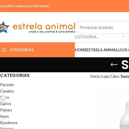
ince 2011 makes pets life better.
CATEGORIA...
CATEGORIAS
HOME
ESTRELA ANIMAL
LOJA 
S
CATEGORIAS
Início
Loja
Cães
Saú
Passeio
Cavalos
Cães
Gatos
Peixes
Aves
Roedores
Répteis