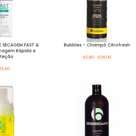
E SECAGEM FAST &
Bubbles – Champô Citrofresh
ecagem Rápida e
oteção
€
5,80
–
€
34,00
21,60