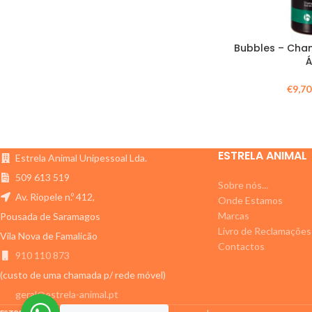
Bubbles – Cha
€
9,70
ESTRELA ANIMAL
Estrela Animal Unipessoal Lda.
509 613 519
Sobre nós...
Av. Riopele n.º 412,
Onde Estamos
Marcas
Pousada de Saramagos
Livro de Reclamações
Vila Nova de Famalicão
Contactos
910 110 873
(custo de uma chamada p/ rede móvel)
geral@estrela-animal.pt