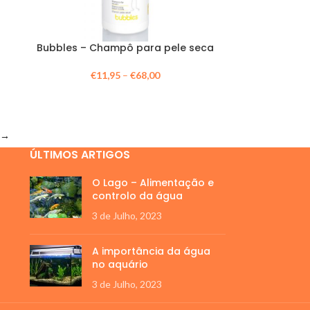
Bubbles – Champô para pele seca
€
11,95
–
€
68,00
→
ÚLTIMOS ARTIGOS
O Lago – Alimentação e
controlo da água
3 de Julho, 2023
A importância da água
no aquário
3 de Julho, 2023