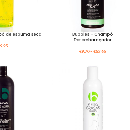
pô de espuma seca
Bubbles – Champô
Desembaraçador
€
9,95
€
9,70
–
€
52,65