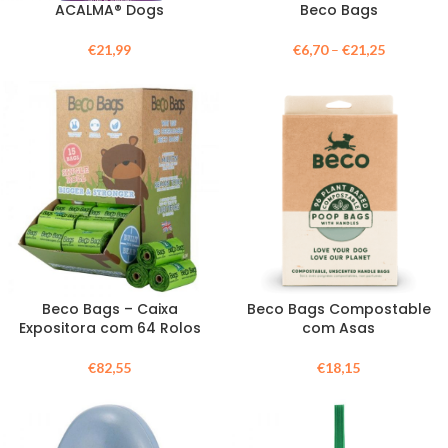
ACALMA® Dogs
Beco Bags
€
21,99
€
6,70
–
€
21,25
Beco Bags – Caixa
Beco Bags Compostable
Expositora com 64 Rolos
com Asas
€
82,55
€
18,15