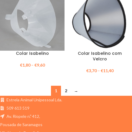
Colar Isabelino
Colar Isabelino com
Velcro
€
1,80
–
€
9,60
€
3,70
–
€
11,40
1
2
→
Estrela Animal Unipessoal Lda.
509 613 519
Av. Riopele n.º 412,
Pousada de Saramagos