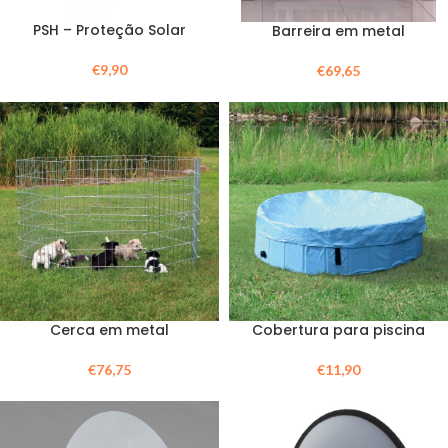
PSH – Proteção Solar
Barreira em metal
€
9,90
€
69,65
Cerca em metal
Cobertura para piscina
€
76,75
€
11,90