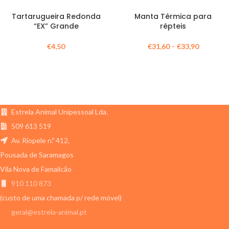
Tartarugueira Redonda
Manta Térmica para
“EX” Grande
répteis
€
4,50
€
31,60
–
€
33,90
Estrela Animal Unipessoal Lda.
509 613 519
Av. Riopele n.º 412,
Pousada de Saramagos
Vila Nova de Famalicão
910 110 873
(custo de uma chamada p/ rede móvel)
geral@estrela-animal.pt