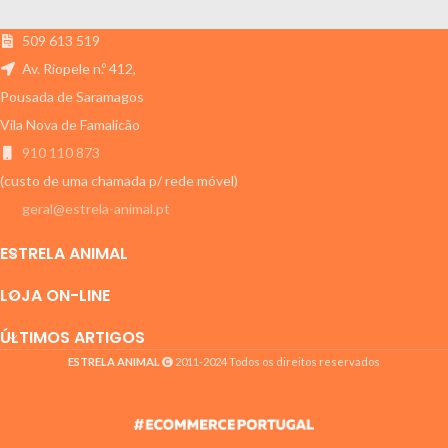
Estrela Animal Unipessoal Lda.
509 613 519
Av. Riopele n.º 412,
Pousada de Saramagos
Vila Nova de Famalicão
910 110 873
(custo de uma chamada p/ rede móvel)
geral@estrela-animal.pt
ESTRELA ANIMAL
LOJA ON-LINE
ÚLTIMOS ARTIGOS
ESTRELA ANIMAL
2011-2024 Todos os direitos reservados