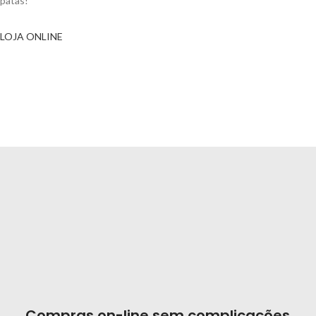
patas!
LOJA ONLINE
Compras on-line sem complicações