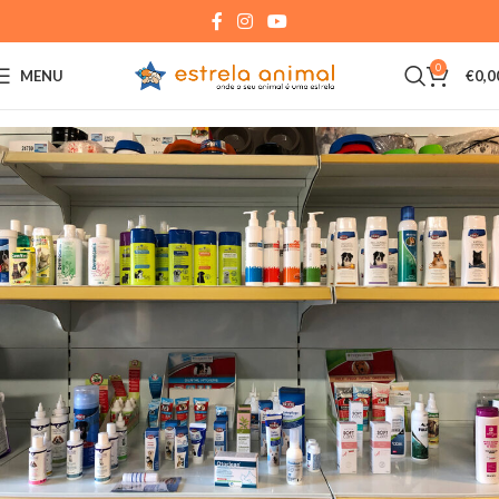
0
MENU
€
0,0