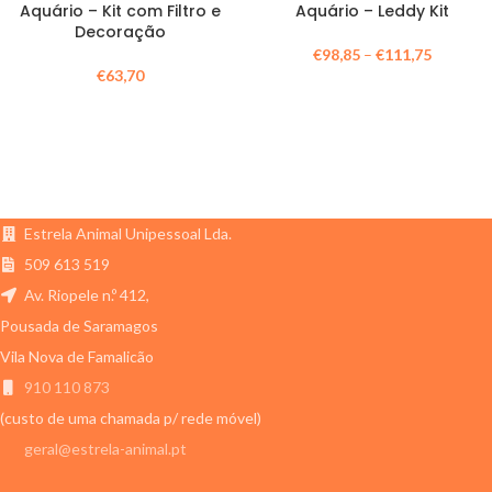
Aquário – Kit com Filtro e
Aquário – Leddy Kit
Decoração
€
98,85
–
€
111,75
€
63,70
Estrela Animal Unipessoal Lda.
509 613 519
Av. Riopele n.º 412,
Pousada de Saramagos
Vila Nova de Famalicão
910 110 873
(custo de uma chamada p/ rede móvel)
geral@estrela-animal.pt