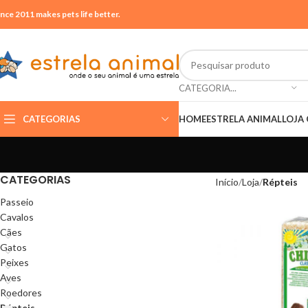
ince 2011 makes pets life better.
CATEGORIA...
CATEGORIAS
HOME
ESTRELA ANIMAL
LOJA 
CATEGORIAS
Início
Loja
Répteis
Passeio
Cavalos
Cães
Gatos
Peixes
Aves
Roedores
Répteis