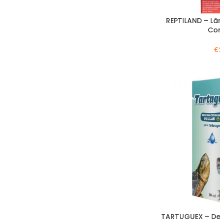
REPTILAND – L
Co
€
TARTUGUEX – De