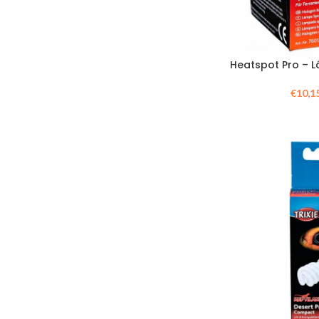
Heatspot Pro –
€
10,1