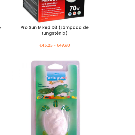
o
Pro Sun Mixed D3 (Lâmpada de
tungstênio)
€
45,25
–
€
49,60