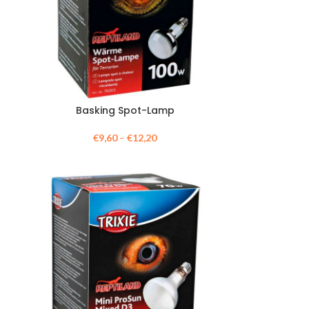
Basking Spot-Lamp
€
9,60
–
€
12,20