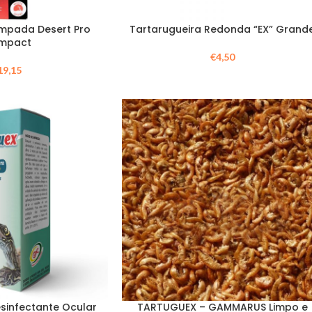
âmpada Desert Pro
Tartarugueira Redonda “EX” Grand
mpact
€
4,50
19,15
sinfectante Ocular
TARTUGUEX – GAMMARUS Limpo e