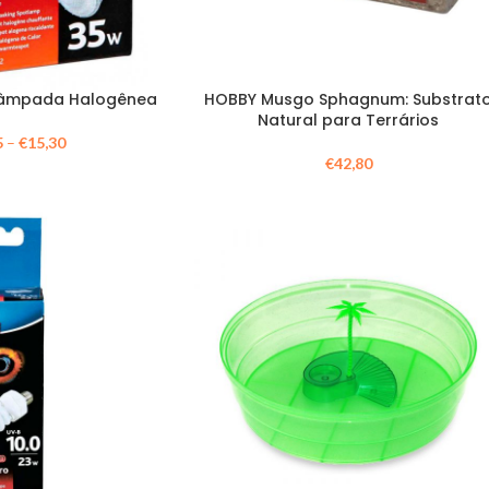
 Lâmpada Halogênea
HOBBY Musgo Sphagnum: Substrat
Natural para Terrários
5
–
€
15,30
€
42,80