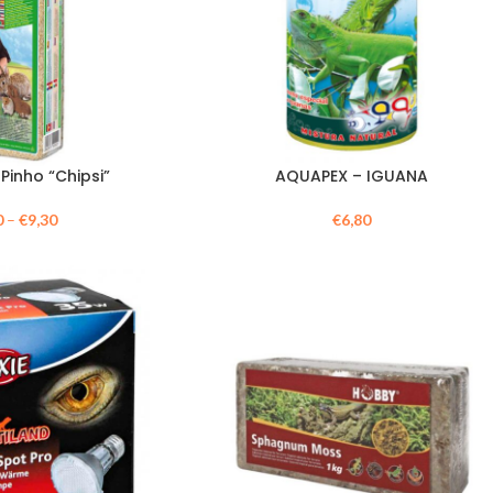
Pinho “Chipsi”
AQUAPEX – IGUANA
0
–
€
9,30
€
6,80