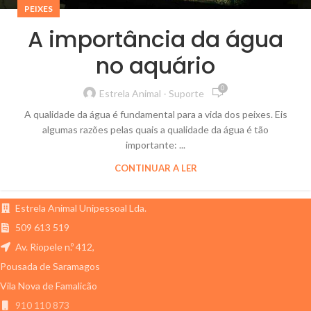
PEIXES
A importância da água
no aquário
0
Estrela Animal - Suporte
A qualidade da água é fundamental para a vida dos peixes. Eis
algumas razões pelas quais a qualidade da água é tão
importante: ...
CONTINUAR A LER
Estrela Animal Unipessoal Lda.
509 613 519
Av. Riopele n.º 412,
Pousada de Saramagos
Vila Nova de Famalicão
910 110 873