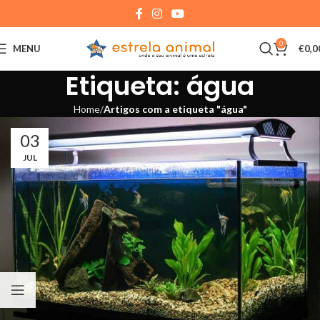
0
MENU
€
0,0
Etiqueta: água
Home
Artigos com a etiqueta "água"
03
JUL