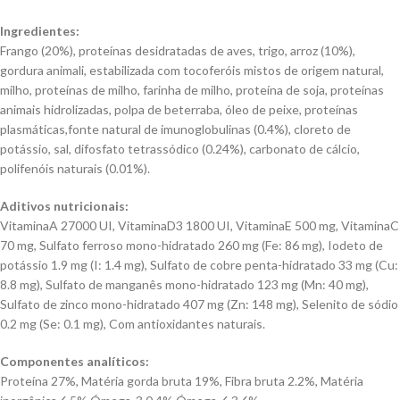
Ingredientes:
Frango (20%), proteínas desidratadas de aves, trigo, arroz (10%),
gordura animali, estabilizada com tocoferóis mistos de origem natural,
milho, proteínas de milho, farinha de milho, proteína de soja, proteínas
animais hidrolizadas, polpa de beterraba, óleo de peixe, proteínas
plasmáticas,fonte natural de imunoglobulinas (0.4%), cloreto de
potássio, sal, difosfato tetrassódico (0.24%), carbonato de cálcio,
polifenóis naturais (0.01%).
Aditivos nutricionais:
VitaminaA 27000 UI, VitaminaD3 1800 UI, VitaminaE 500 mg, VitaminaC
70 mg, Sulfato ferroso mono-hidratado 260 mg (Fe: 86 mg), Iodeto de
potássio 1.9 mg (I: 1.4 mg), Sulfato de cobre penta-hidratado 33 mg (Cu:
8.8 mg), Sulfato de manganês mono-hidratado 123 mg (Mn: 40 mg),
Sulfato de zinco mono-hidratado 407 mg (Zn: 148 mg), Selenito de sódio
0.2 mg (Se: 0.1 mg), Com antioxidantes naturais.
Componentes analíticos:
Proteína 27%, Matéria gorda bruta 19%, Fibra bruta 2.2%, Matéria