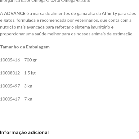
inorgânica 6.5% Ómega-3 0.4% Ómega-6 3.6%
A
ADVANCE
é a marca de alimentos de gama alta da
Affinity
para cães
e gatos, formulada e recomendada por veterinários, que conta com a
nutrição mais avançada para reforçar o sistema imunitário e
proporcionar uma saúde melhor para os nossos animais de estimação.
Tamanho da Embalagem
10005416 – 700 gr
10008012 – 1,5 kg
10005497 – 3 kg
10005417 – 7 kg
Informação adicional