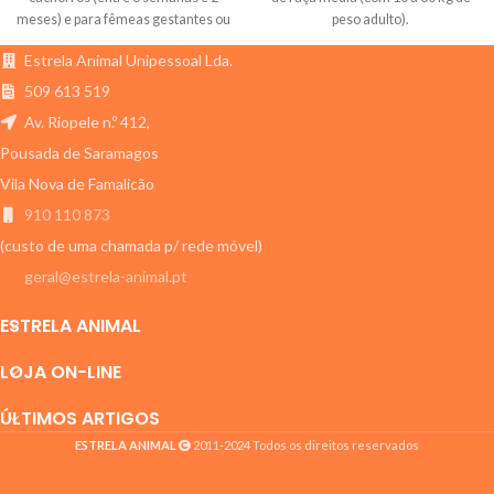
meses) e para fêmeas gestantes ou
peso adulto).
lactantes.
Estrela Animal Unipessoal Lda.
509 613 519
Av. Riopele n.º 412,
Pousada de Saramagos
Vila Nova de Famalicão
910 110 873
(custo de uma chamada p/ rede móvel)
geral@estrela-animal.pt
ESTRELA ANIMAL
LOJA ON-LINE
ÚLTIMOS ARTIGOS
ESTRELA ANIMAL
2011-2024 Todos os direitos reservados