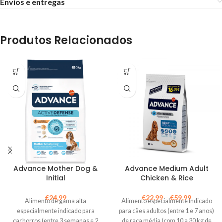
Envios e entregas
Produtos Relacionados
Advance Mother Dog &
Advance Medium Adult
Initial
Chicken & Rice
€
24,99
€
22,99
–
€
59,99
Alimento de gama alta
Alimento especialmente indicado
especialmente indicado para
para cães adultos (entre 1 e 7 anos)
cachorros (entre 3 semanas e 2
de raça média (com 10 a 30 kg de