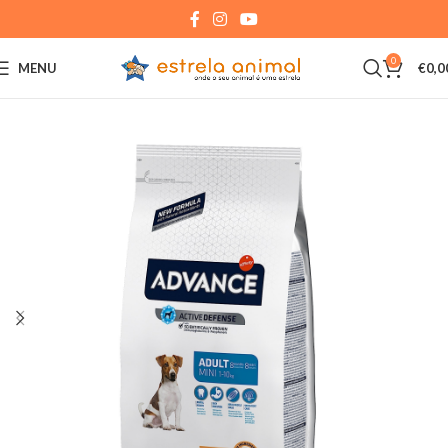
0
MENU
€
0,0