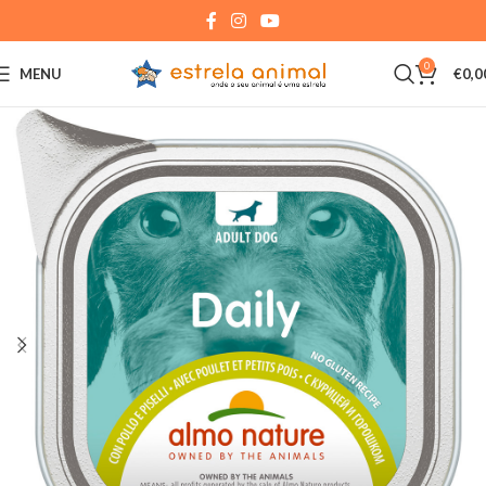
0
MENU
€
0,0