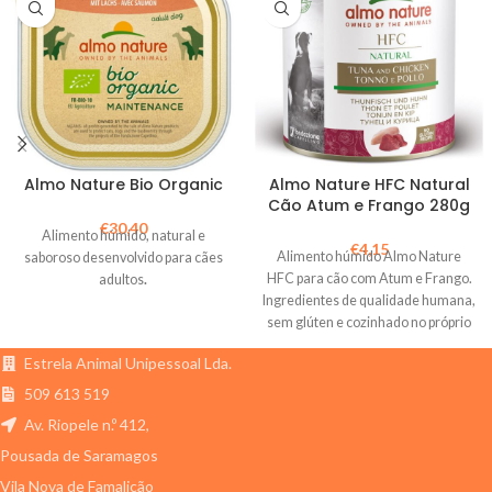
Almo Nature Bio Organic
Almo Nature HFC Natural
Cão Atum e Frango 280g
€
30,40
Alimento húmido, natural e
€
4,15
Alimento húmido Almo Nature
saboroso desenvolvido para cães
HFC para cão com Atum e Frango.
adultos
.
Ingredientes de qualidade humana,
sem glúten e cozinhado no próprio
caldo. Nutrição premium.
Estrela Animal Unipessoal Lda.
509 613 519
Av. Riopele n.º 412,
Pousada de Saramagos
Vila Nova de Famalicão