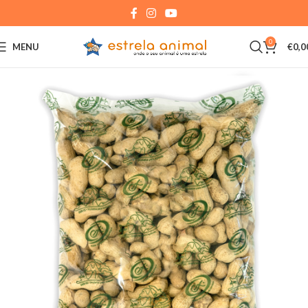
0
MENU
€
0,0