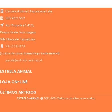
Estrela Animal Unipessoal Lda.
509 613 519
Av. Riopele n.º 412,
Pousada de Saramagos
Vila Nova de Famalicão
910 110 873
(custo de uma chamada p/ rede móvel)
geral@estrela-animal.pt
ESTRELA ANIMAL
LOJA ON-LINE
ÚLTIMOS ARTIGOS
ESTRELA ANIMAL
2011-2024 Todos os direitos reservados