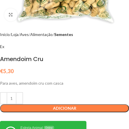
Click to enlarge
Início
Loja
Aves
Alimentação
Sementes
Ex
Amendoim Cru
€
5,30
Para aves, amendoim cru com casca
ADICIONAR
Estrela Animal
Online