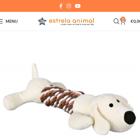
0
MENU
€
0,0