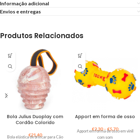
Informação adicional
Envios e entregas
Produtos Relacionados
Bola Julius Duoplay com
Apport em forma de osso
Cordão Colorido
€
2,30
–
€
5,70
Apport em forma de osso em vinil
€
21,40
Bola elástica de brincar para Cão
com som