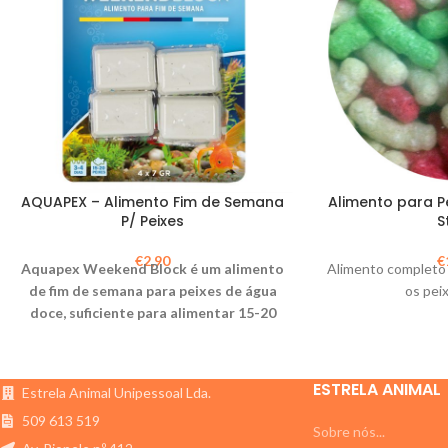
AQUAPEX – Alimento Fim de Semana
Alimento para P
P/ Peixes
S
€
2,90
€
Aquapex Weekend Block é um alimento
Alimento completo 
de fim de semana para peixes de água
os pei
doce, suficiente para alimentar 15-20
peixes no aquário durante 3-4 dias.
ESTRELA ANIMAL
Estrela Animal Unipessoal Lda.
509 613 519
Sobre nós...