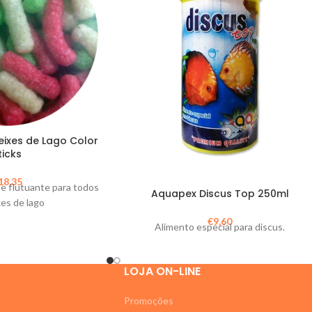
eixes de Lago Color
ticks
18,35
e flutuante para todos
Aquapex Discus Top 250ml
xes de lago
€
9,60
Alimento especial para discus.
LOJA ON-LINE
Promoções