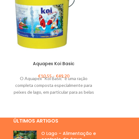
Aqu
Aquapex Koi Basic
Teste de fácil
determinação do
€
10,55
–
€
49,20
O Aquapex "Koi Basic" é uma ração
pH10), válido p
completa composta especialmente para
peixes de lago, em particular para as belas
Carpas Koi, na fase adulta.
ÚLTIMOS ARTIGOS
O Lago – Alimentação e