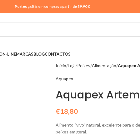
Portes grátis em compras a partir de 39,90 €
ON-LINE
MARCAS
BLOG
CONTACTOS
Início
Loja
Peixes
Alimentação
Aquapex A
Aquapex
Aquapex Artemi
€
18,80
Alimento “vivo” natural, excelente para o d
peixes em geral.