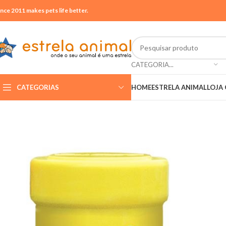
ince 2011 makes pets life better.
CATEGORIA...
CATEGORIAS
HOME
ESTRELA ANIMAL
LOJA 