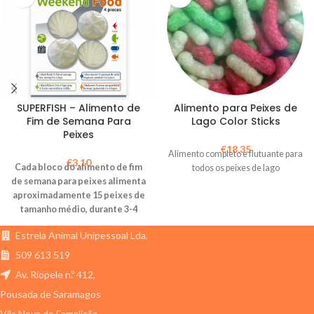
SUPERFISH – Alimento de
Alimento para Peixes de
Fim de Semana Para
Lago Color Sticks
Peixes
€
18,35
Alimento completo e flutuante para
€
3,10
Cada bloco do alimento de fim
todos os peixes de lago
de semana para peixes alimenta
aproximadamente 15 peixes de
tamanho médio, durante 3-4
dias.
Estrela Animal Unipessoal Lda.
509 613 519
Av. Riopele n.º 412,
Pousada de Saramagos
Vila Nova de Famalicão