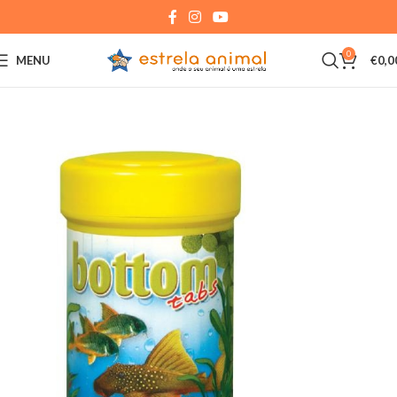
0
MENU
€
0,0