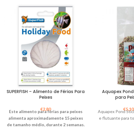
SUPERFISH – Alimento de Férias Para
Aquapex Pond 
Peixes
para Pei
€
2,80
€
5,10
Este alimento para férias para peixes
Aquapex Pond Stic
alimenta aproximadamente 15 peixes
e flutuante para t
de tamanho médio, durante 2 semanas.