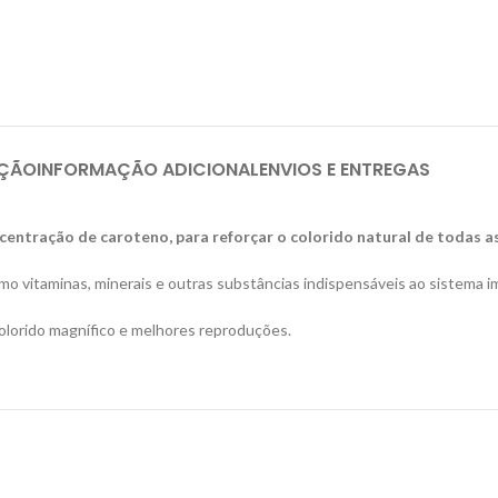
IÇÃO
INFORMAÇÃO ADICIONAL
ENVIOS E ENTREGAS
ntração de caroteno, para reforçar o colorido natural de todas as
omo vitaminas, minerais e outras substâncias indispensáveis ao sistema im
olorido magnífico e melhores reproduções.