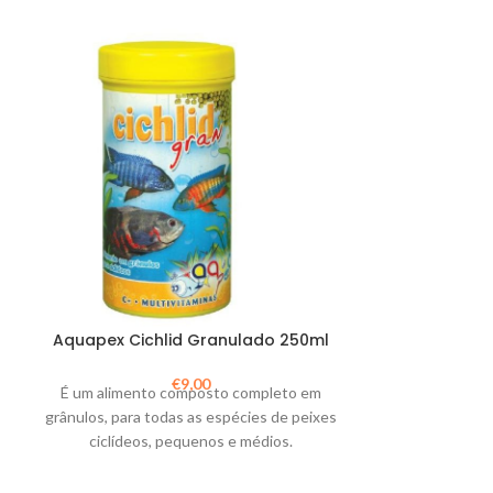
Aquapex Ci
Aquapex Cichlid Granulado 250ml
€
9,00
Um alimento com
É um alimento composto completo em
para todo o tip
grânulos, para todas as espécies de peixes
g
ciclídeos, pequenos e médios.