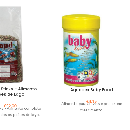
Sticks – Alimento
Aquapex Baby Food
xes de Lago
€
4,15
Alimento para alevins e peixes em
–
€
52,00
ks - Alimento completo
crescimento.
odos os peixes de lago.