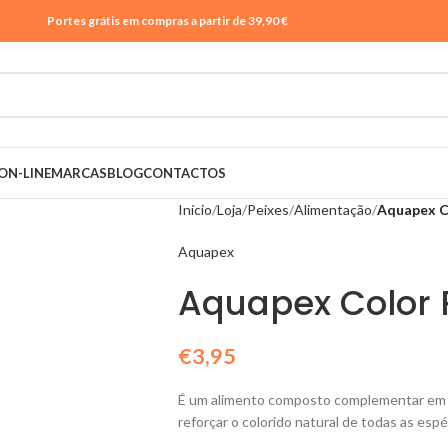
Portes grátis em compras a partir de 39,90 €
ON-LINE
MARCAS
BLOG
CONTACTOS
Início
Loja
Peixes
Alimentação
Aquapex C
Aquapex
Aquapex Color 
€
3,95
É um alimento composto complementar em f
reforçar o colorido natural de todas as esp