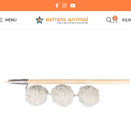
0
MENU
€
0,0