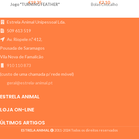
€
19,35
€
2,10
Jogo "TURNING FEATHER"
Bolas Chocalho
Estrela Animal Unipessoal Lda.
509 613 519
Av. Riopele n.º 412,
Pousada de Saramagos
Vila Nova de Famalicão
910 110 873
(custo de uma chamada p/ rede móvel)
geral@estrela-animal.pt
ESTRELA ANIMAL
LOJA ON-LINE
ÚLTIMOS ARTIGOS
ESTRELA ANIMAL
2011-2024 Todos os direitos reservados