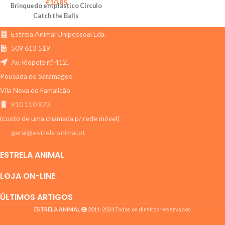
€
10,85
Brinquedo em plástico Círculo
Catch the Balls
Estrela Animal Unipessoal Lda.
509 613 519
Av. Riopele n.º 412,
Pousada de Saramagos
Vila Nova de Famalicão
910 110 873
(custo de uma chamada p/ rede móvel)
geral@estrela-animal.pt
ESTRELA ANIMAL
LOJA ON-LINE
ÚLTIMOS ARTIGOS
ESTRELA ANIMAL
2011-2024 Todos os direitos reservados