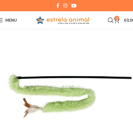
0
MENU
€
0,0