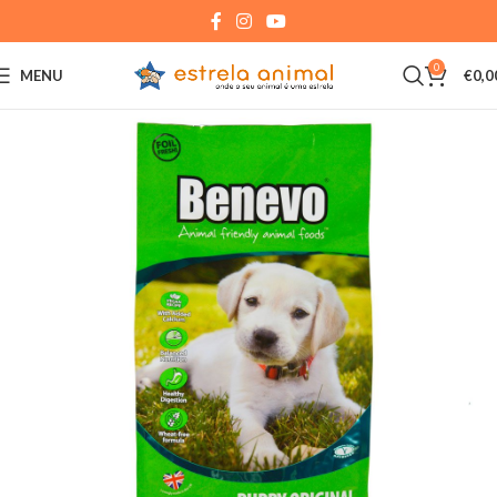
0
MENU
€
0,0