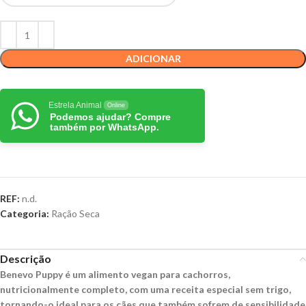
ADICIONAR
Estrela Animal
Online
Podemos ajudar? Compre
também por WhatsApp.
REF:
n.d.
Categoria:
Ração Seca
Descrição
Benevo Puppy é um alimento vegan para cachorros,
nutricionalmente completo, com uma receita especial sem trigo,
tornando-o ideal para os cães que também sofrem de sensibilidade