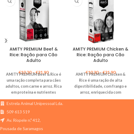
AMITY PREMIUM Beef &
AMITY PREMIUM Chicken &
Rice: Ração para Cão
Rice: Ração para Cão
Adulto
Adulto
€
10,30
–
€
31,90
€
10,30
–
€
31,90
AMITY PREMIUM Beef & Rice é
AMITY PREMIUM Chicken &
uma ração completa para cães
Rice é uma ração de alta
adultos, com carne e arroz. Rica
digestibilidade, com frango e
em proteína e nutrientes
arroz, enriquecida com
essenciais, promove a saúde
prebióticos. Promove a saúde
Estrela Animal Unipessoal Lda.
muscular e um sistema
cardiovascular, fortalece o
imunitário forte.
sistema músculo-esquelético e
509 613 519
garante uma pelagem brilhante.
Av. Riopele n.º 412,
Pousada de Saramagos