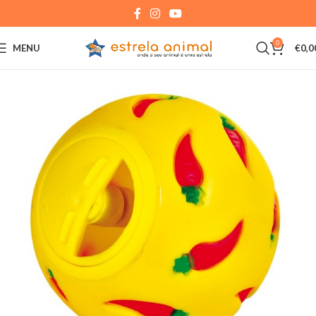
0
MENU
€
0,0