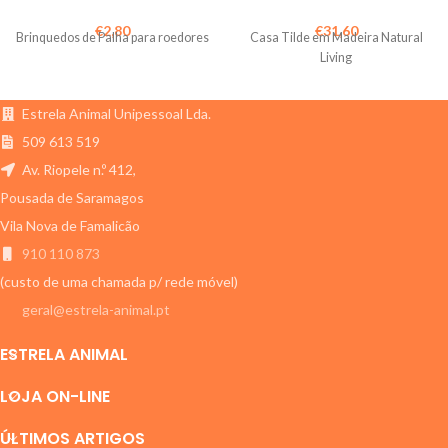
€
2,80
€
31,60
Brinquedos de Palha para roedores
Casa Tilde em Madeira Natural
Living
Estrela Animal Unipessoal Lda.
509 613 519
Av. Riopele n.º 412,
Pousada de Saramagos
Vila Nova de Famalicão
910 110 873
(custo de uma chamada p/ rede móvel)
geral@estrela-animal.pt
ESTRELA ANIMAL
LOJA ON-LINE
ÚLTIMOS ARTIGOS