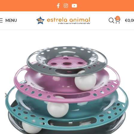
0
MENU
€
0,0