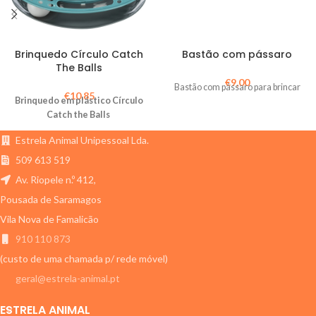
Brinquedo Círculo Catch
Bastão com pássaro
The Balls
€
9,00
Bastão com pássaro para brincar
€
10,85
Brinquedo em plástico Círculo
Catch the Balls
Estrela Animal Unipessoal Lda.
509 613 519
Av. Riopele n.º 412,
Pousada de Saramagos
Vila Nova de Famalicão
910 110 873
(custo de uma chamada p/ rede móvel)
geral@estrela-animal.pt
ESTRELA ANIMAL