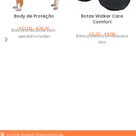
Body de Proteção
Botas Walker Care
Comfort
€
23,00
–
€
38,30
Body de proteção para pós-
€
5,20
–
€
9,00
Botas protetoras em nylon para
operatório e lesões
cães.
Estrela Animal Unipessoal Lda.