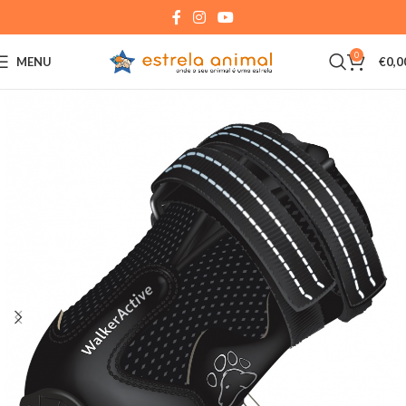
0
MENU
€
0,0