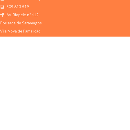
509 613 519
Av. Riopele n.º 412,
Pousada de Saramagos
Vila Nova de Famalicão
910 110 873
(custo de uma chamada p/ rede móvel)
geral@estrela-animal.pt
ESTRELA ANIMAL
LOJA ON-LINE
ÚLTIMOS ARTIGOS
ESTRELA ANIMAL
2011-2024 Todos os direitos reservados