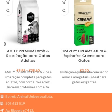
AMITY PREMIUM Lamb &
BRAVERY CREAMY Atum &
Rice: Ração para Gatos
Espinafre: Creme para
Adultos
Gatos
€
8,95
–
€
38,60
€
3,20
AMITY PREMIUM Lamb & Rice é
Nutrição equilibrada com sabor
uma ração completa para gatos
a mar e a vegetais – ideal para
adultos, com cordeiro e arroz.
gatos exigentes
Rica em proteína e com alta
palatabilidade, fornece
Estrela Animal Unipessoal Lda.
vitaminas e minerais essenciais
para a saúde do seu gato.
509 613 519
Av. Riopele n.º 412,