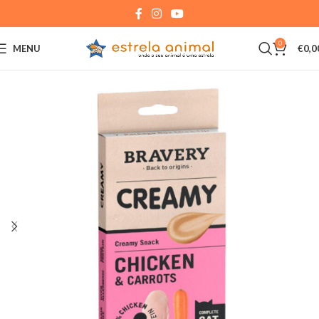
0
MENU
€
0,0