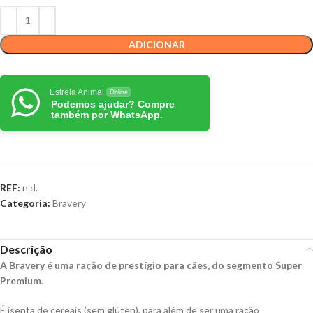
ADICIONAR
Estrela Animal
Online
Podemos ajudar? Compre
também por WhatsApp.
REF:
n.d.
Categoria:
Bravery
Descrição
A Bravery é uma ração de prestígio para cães, do segmento Super
Premium.
É isenta de cereais (sem glúten), para além de ser uma ração