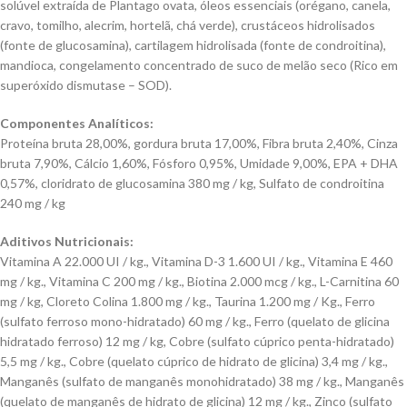
solúvel extraída de Plantago ovata, óleos essenciais (orégano, canela,
cravo, tomilho, alecrim, hortelã, chá verde), crustáceos hidrolisados ​​
(fonte de glucosamina), cartilagem hidrolisada (fonte de condroitina),
mandioca, congelamento concentrado de suco de melão seco (Rico em
superóxido dismutase – SOD).
Componentes Analíticos:
Proteína bruta 28,00%, gordura bruta 17,00%, Fibra bruta 2,40%, Cinza
bruta 7,90%, Cálcio 1,60%, Fósforo 0,95%, Umidade 9,00%, EPA + DHA
0,57%, cloridrato de glucosamina 380 mg / kg, Sulfato de condroitina
240 mg / kg
Aditivos Nutricionais:
Vitamina A 22.000 UI / kg., Vitamina D-3 1.600 UI / kg., Vitamina E 460
mg / kg., Vitamina C 200 mg / kg., Biotina 2.000 mcg / kg., L-Carnitina 60
mg / kg, Cloreto Colina 1.800 mg / kg., Taurina 1.200 mg / Kg., Ferro
(sulfato ferroso mono-hidratado) 60 mg / kg., Ferro (quelato de glicina
hidratado ferroso) 12 mg / kg, Cobre (sulfato cúprico penta-hidratado)
5,5 mg / kg., Cobre (quelato cúprico de hidrato de glicina) 3,4 mg / kg.,
Manganês (sulfato de manganês monohidratado) 38 mg / kg., Manganês
(quelato de manganês de hidrato de glicina) 12 mg / kg., Zinco (sulfato