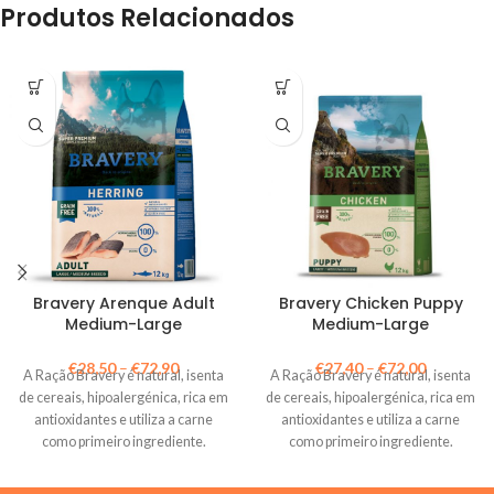
Produtos Relacionados
Bravery Arenque Adult
Bravery Chicken Puppy
Medium-Large
Medium-Large
€
28,50
–
€
72,90
€
27,40
–
€
72,00
A Ração Bravery é natural, isenta
A Ração Bravery é natural, isenta
de cereais, hipoalergénica, rica em
de cereais, hipoalergénica, rica em
antioxidantes e utiliza a carne
antioxidantes e utiliza a carne
como primeiro ingrediente.
como primeiro ingrediente.