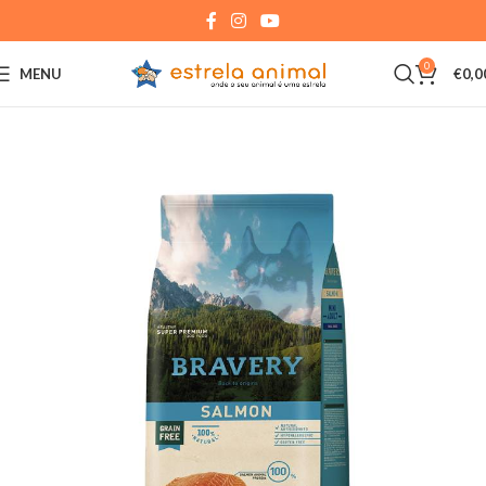
0
MENU
€
0,0