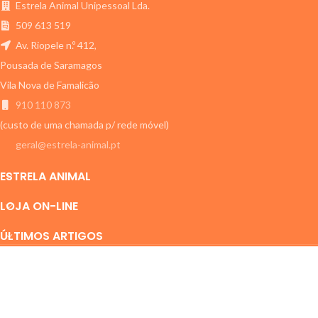
Estrela Animal Unipessoal Lda.
509 613 519
Av. Riopele n.º 412,
Pousada de Saramagos
Vila Nova de Famalicão
910 110 873
(custo de uma chamada p/ rede móvel)
geral@estrela-animal.pt
ESTRELA ANIMAL
LOJA ON-LINE
ÚLTIMOS ARTIGOS
ESTRELA ANIMAL
2011-2024 Todos os direitos reservados