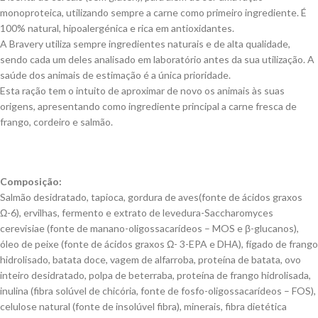
monoproteica, utilizando sempre a carne como primeiro ingrediente. É
100% natural, hipoalergénica e rica em antioxidantes.
A Bravery utiliza sempre ingredientes naturais e de alta qualidade,
sendo cada um deles analisado em laboratório antes da sua utilização. A
saúde dos animais de estimação é a única prioridade.
Esta ração tem o intuito de aproximar de novo os animais às suas
origens, apresentando como ingrediente principal a carne fresca de
frango, cordeiro e salmão.
Composição:
Salmão desidratado, tapioca, gordura de aves(fonte de ácidos graxos
Ω-6), ervilhas, fermento e extrato de levedura-Saccharomyces
cerevisiae (fonte de manano-oligossacarídeos – MOS e β-glucanos),
óleo de peixe (fonte de ácidos graxos Ω- 3-EPA e DHA), fígado de frango
hidrolisado, batata doce, vagem de alfarroba, proteína de batata, ovo
inteiro desidratado, polpa de beterraba, proteína de frango hidrolisada,
inulina (fibra solúvel de chicória, fonte de fosfo-oligossacarídeos – FOS),
celulose natural (fonte de insolúvel fibra), minerais, fibra dietética