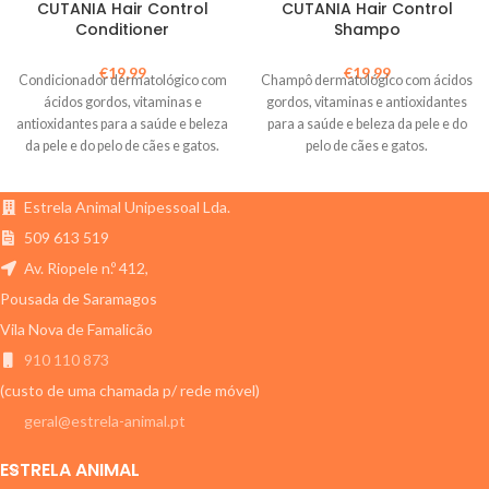
CUTANIA Hair Control
CUTANIA Hair Control
Conditioner
Shampo
€
19,99
€
19,99
Condicionador dermatológico com
Champô dermatológico com ácidos
ácidos gordos, vitaminas e
gordos, vitaminas e antioxidantes
antioxidantes para a saúde e beleza
para a saúde e beleza da pele e do
da pele e do pelo de cães e gatos.
pelo de cães e gatos.
Estrela Animal Unipessoal Lda.
509 613 519
Av. Riopele n.º 412,
Pousada de Saramagos
Vila Nova de Famalicão
910 110 873
(custo de uma chamada p/ rede móvel)
geral@estrela-animal.pt
ESTRELA ANIMAL