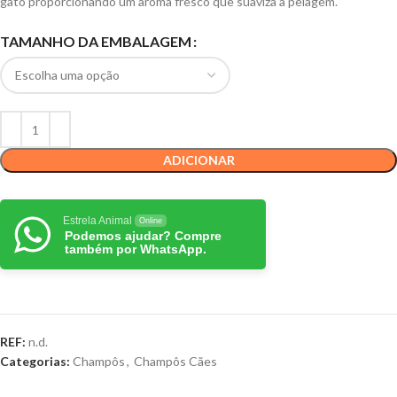
gato proporcionando um aroma fresco que suaviza a pelagem.
TAMANHO DA EMBALAGEM
ADICIONAR
Estrela Animal
Online
Podemos ajudar? Compre
também por WhatsApp.
REF:
n.d.
Categorias:
Champôs
,
Champôs Cães