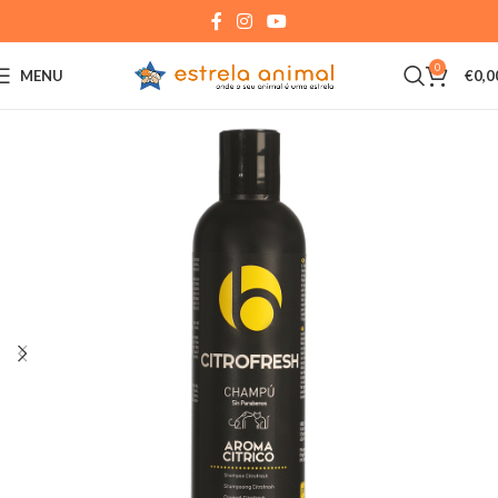
0
MENU
€
0,0