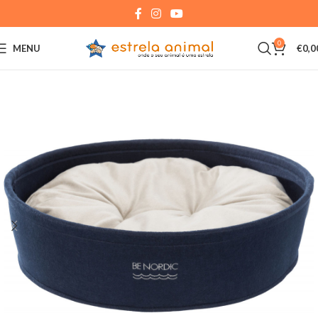
0
MENU
€
0,0