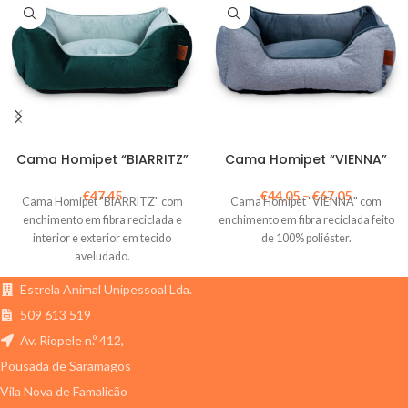
Cama Homipet “BIARRITZ”
Cama Homipet “VIENNA”
€
47,45
€
44,05
–
€
67,05
Cama Homipet "BIARRITZ" com
Cama Homipet "VIENNA" com
enchimento em fibra reciclada e
enchimento em fibra reciclada feito
interior e exterior em tecido
de 100% poliéster.
aveludado.
Estrela Animal Unipessoal Lda.
509 613 519
Av. Riopele n.º 412,
Pousada de Saramagos
Vila Nova de Famalicão