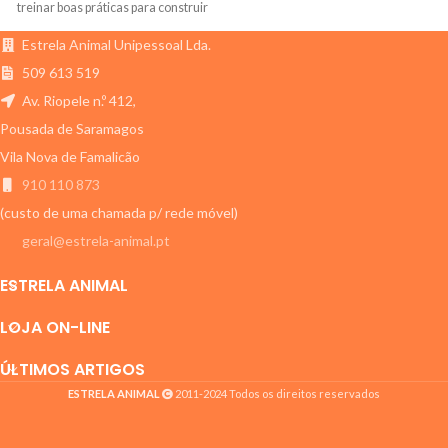
treinar boas práticas para construir
que queremos proteger.
hábitos positivos.
Estrela Animal Unipessoal Lda.
509 613 519
Av. Riopele n.º 412,
Pousada de Saramagos
Vila Nova de Famalicão
910 110 873
(custo de uma chamada p/ rede móvel)
geral@estrela-animal.pt
ESTRELA ANIMAL
LOJA ON-LINE
ÚLTIMOS ARTIGOS
ESTRELA ANIMAL
2011-2024 Todos os direitos reservados