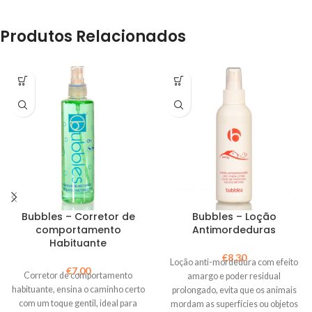
Produtos Relacionados
Bubbles – Corretor de
Bubbles – Loção
comportamento
Antimordeduras
Habituante
€
8,30
Loção anti-mordedura com efeito
€
7,00
Corretor de comportamento
amargo e poder residual
habituante, ensina o caminho certo
prolongado, evita que os animais
com um toque gentil, ideal para
mordam as superfícies ou objetos