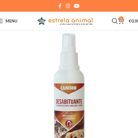
0
MENU
€
0,0