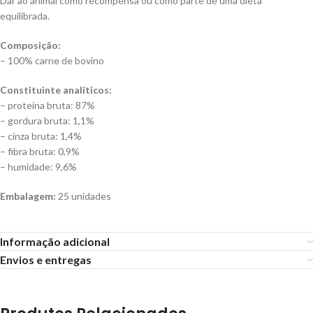
Dar ao animal como recompensa ou como parte de uma dieta
equilibrada.
Composição:
– 100% carne de bovino
Constituinte analíticos:
– proteína bruta: 87%
– gordura bruta: 1,1%
– cinza bruta: 1,4%
– fibra bruta: 0,9%
– humidade: 9,6%
Embalagem:
25 unidades
Informação adicional
Envios e entregas