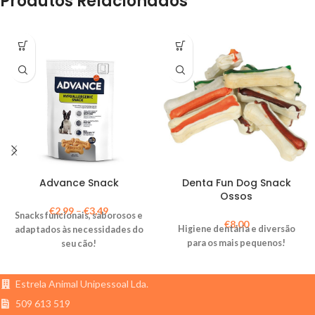
Produtos Relacionados
Advance Snack
Denta Fun Dog Snack
Ossos
€
2,99
–
€
3,49
Snacks funcionais, saborosos e
€
8,00
Higiene dentária e diversão
adaptados às necessidades do
para os mais pequenos!
seu cão!
Estrela Animal Unipessoal Lda.
509 613 519