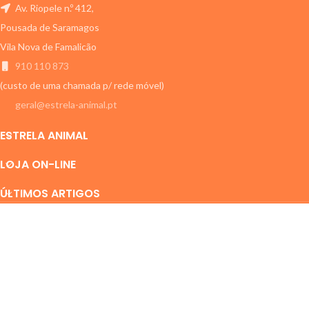
Av. Riopele n.º 412,
Pousada de Saramagos
Vila Nova de Famalicão
910 110 873
(custo de uma chamada p/ rede móvel)
geral@estrela-animal.pt
ESTRELA ANIMAL
LOJA ON-LINE
ÚLTIMOS ARTIGOS
ESTRELA ANIMAL
2011-2024 Todos os direitos reservados