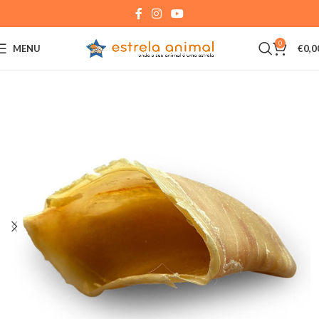
0
MENU
€
0,0