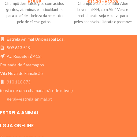
€
19,99
€
11,30
–
€
12,35
Champô dermatológico com ácidos
Champô e condicionador Aloe
gordos, vitaminas e antioxidantes
Lover da PSH, com Aloé Vera e
para a saúde e beleza da pele e do
proteínas de soja é suave para
pelo de cães e gatos.
peles sensíveis. Hidrata e promove
um pelo mais espesso e brilhante.
Estrela Animal Unipessoal Lda.
509 613 519
Av. Riopele n.º 412,
Pousada de Saramagos
Vila Nova de Famalicão
910 110 873
(custo de uma chamada p/ rede móvel)
geral@estrela-animal.pt
ESTRELA ANIMAL
LOJA ON-LINE