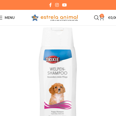
0
MENU
€
0,0