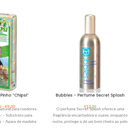
Pinho “Chipsi”
Bubbles – Perfume Secret Splash
0
–
€
9,30
€
12,25
atural para roedores.
O perfume Secret Splash oferece uma
s: – Substrato para
fragrância encantadora e suave, enquanto
s – Apara de madeira
nutre, protege e dá um bom cheiro ao pelo
iénico, absorção
do seu animal .