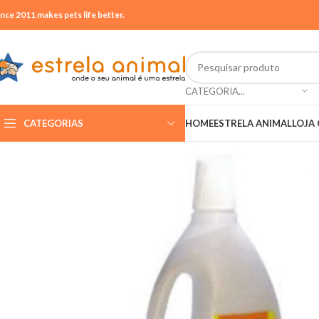
ince 2011 makes pets life better.
CATEGORIA...
CATEGORIAS
HOME
ESTRELA ANIMAL
LOJA 