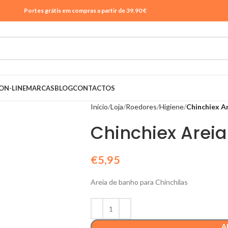
Portes grátis em compras a partir de 39,90 €
ON-LINE
MARCAS
BLOG
CONTACTOS
Início
Loja
Roedores
Higiene
Chinchiex A
Chinchiex Areia
€
5,95
Areia de banho para Chinchilas
A