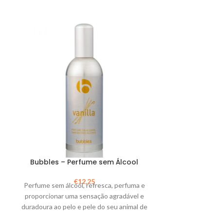
Bubbles – Perfume sem Álcool
Banhe
€
12,25
Perfume sem álcool, refresca, perfuma e
Banheira para ar
proporcionar uma sensação agradável e
e outros
duradoura ao pelo e pele do seu animal de
estimação.