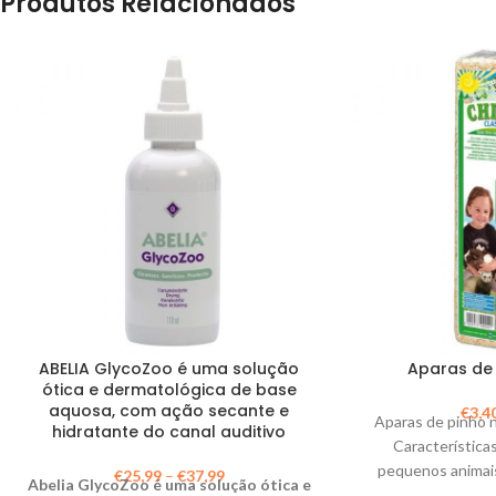
Produtos Relacionados
ABELIA GlycoZoo é uma solução
Aparas de 
ótica e dermatológica de base
aquosa, com ação secante e
€
3,4
Aparas de pinho n
hidratante do canal auditivo
Característica
pequenos animai
€
25,99
–
€
37,99
Abelia GlycoZoo é uma solução ótica e
macia – Hig