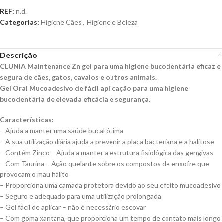
REF:
n.d.
Categorias:
Higiene Cães
,
Higiene e Beleza
Descrição
CLUNIA Maintenance Zn gel para uma higiene bucodentária eficaz e
segura de cães, gatos, cavalos e outros animais.
Gel Oral Mucoadesivo de fácil aplicação para uma higiene
bucodentária de elevada eficácia e segurança.
Características:
– Ajuda a manter uma saúde bucal ótima
– A sua utilização diária ajuda a prevenir a placa bacteriana e a halitose
– Contém Zinco – Ajuda a manter a estrutura fisiológica das gengivas
– Com Taurina – Ação quelante sobre os compostos de enxofre que
provocam o mau hálito
– Proporciona uma camada protetora devido ao seu efeito mucoadesivo
– Seguro e adequado para uma utilização prolongada
– Gel fácil de aplicar – não é necessário escovar
– Com goma xantana, que proporciona um tempo de contato mais longo