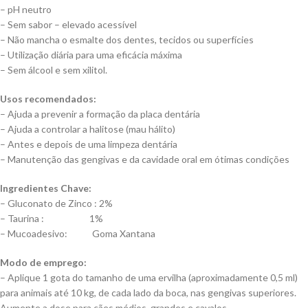
– pH neutro
– Sem sabor – elevado acessível
– Não mancha o esmalte dos dentes, tecidos ou superfícies
– Utilização diária para uma eficácia máxima
– Sem álcool e sem xilitol.
Usos recomendados:
– Ajuda a prevenir a formação da placa dentária
– Ajuda a controlar a halitose (mau hálito)
– Antes e depois de uma limpeza dentária
– Manutenção das gengivas e da cavidade oral em ótimas condições
Ingredientes Chave:
– Gluconato de Zinco : 2%
– Taurina : 1%
– Mucoadesivo: Goma Xantana
Modo de emprego:
– Aplique 1 gota do tamanho de uma ervilha (aproximadamente 0,5 ml)
para animais até 10 kg, de cada lado da boca, nas gengivas superiores.
Aumente a dose para cães médios, grandes e cavalos.