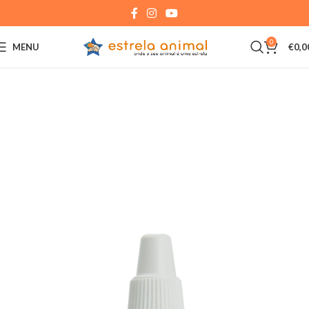
0
MENU
€
0,0