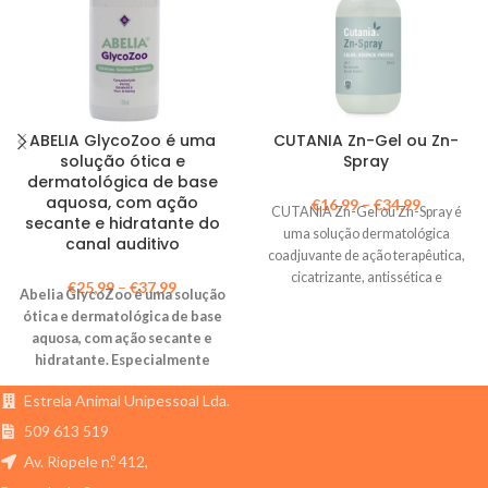
ABELIA GlycoZoo é uma
CUTANIA Zn-Gel ou Zn-
solução ótica e
Spray
dermatológica de base
aquosa, com ação
€
16,99
–
€
34,99
CUTANIA Zn-Gel ou Zn-Spray é
secante e hidratante do
uma solução dermatológica
canal auditivo
coadjuvante de ação terapêutica,
cicatrizante, antissética e
€
25,99
–
€
37,99
Abelia GlycoZoo é uma solução
calmante, em Spray ou Gel de base
ótica e dermatológica de base
aquosa e pH neutro.
aquosa, com ação secante e
hidratante.
Especialmente
indicado para animais (cães,
Estrela Animal Unipessoal Lda.
gatos e cavalos) com cerumén,
de orelhas caídas, pug´s etc.
509 613 519
Av. Riopele n.º 412,