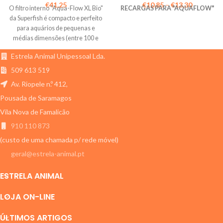
€
41,25
€
10,85
–
€
13,30
O filtro interno "Aqua-Flow XL Bio"
RECARGAS PARA "AQUAFLOW"
da Superfish é compacto e perfeito
para aquários de pequenas e
médias dimensões (entre 100 e
200 litros).
Estrela Animal Unipessoal Lda.
509 613 519
Av. Riopele n.º 412,
Pousada de Saramagos
Vila Nova de Famalicão
910 110 873
(custo de uma chamada p/ rede móvel)
geral@estrela-animal.pt
ESTRELA ANIMAL
LOJA ON-LINE
ÚLTIMOS ARTIGOS