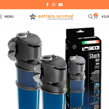
0
MENU
€
0,0