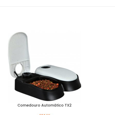
Comedouro Automático TX2
Filtro Be
Bu