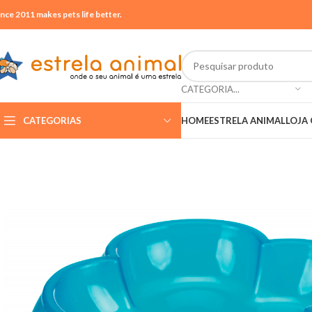
ince 2011 makes pets life better.
CATEGORIA...
CATEGORIAS
HOME
ESTRELA ANIMAL
LOJA 