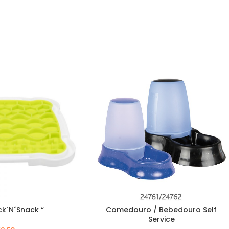
ck´N´Snack “
Comedouro / Bebedouro Self
Service