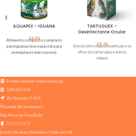
AQUAPEX – IGUANA
TARTUGUEX –
Desinfectante Ocular
€
6,80
Alimento composto completo
€
9,70
Solução descongestionante para os
para iguanas (em especial para
olhos das tartarugas e outros
exemplares mais jovens).
répteis
Estrela Animal Unipessoal Lda.
509 613 519
Av. Riopele n.º 412,
Pousada de Saramagos
Vila Nova de Famalicão
910 110 873
(custo de uma chamada p/ rede móvel)