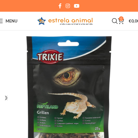
0
MENU
€
0,0